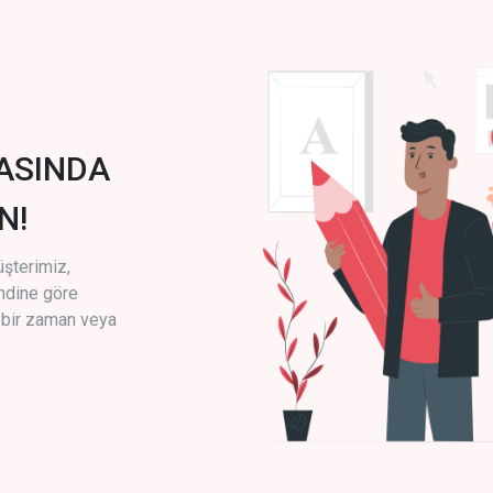
ASINDA
N!
üşterimiz,
endine göre
i bir zaman veya