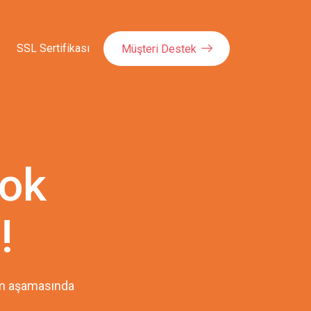
SSL Sertifikası
Müşteri Destek
çok
!
pım aşamasında