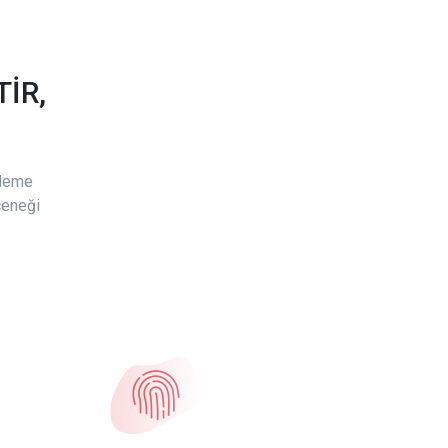
İR,
ödeme
çeneği